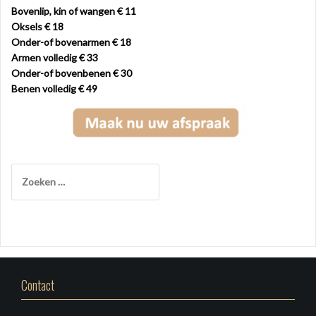
Bovenlip, kin of wangen € 11
Oksels € 18
Onder-of bovenarmen € 18
Armen volledig € 33
Onder-of bovenbenen € 30
Benen volledig € 49
Z
o
e
k
e
n
n
a
Contact
a
r