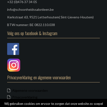
+32 (0)476 37 34 05
:
info@schoonheidssalonleen.be
Kerkstraat 63, 9521 Letterhoutem( Sint-Lievens-Houtem)
BTW nummer: BE 0822.110.038
Volg ons op facebook & Instagram
Privacyverklaring en algemene voorwaarden
Algemene voorwaarden
Privacyverklaring
Wij gebruiken cookies om ervoor te zorgen dat onze website zo soepel