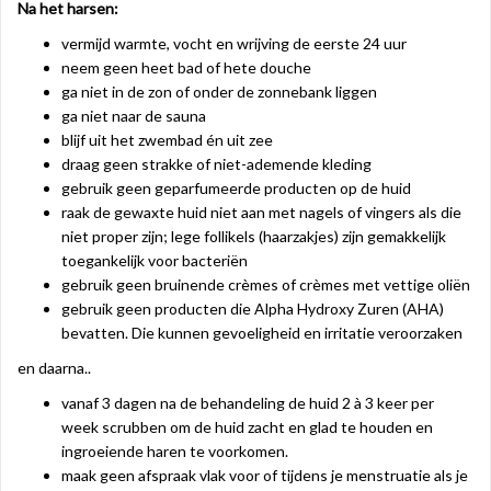
Na het harsen:
vermijd warmte, vocht en wrijving de eerste 24 uur
neem geen heet bad of hete douche
ga niet in de zon of onder de zonnebank liggen
ga niet naar de sauna
blijf uit het zwembad én uit zee
draag geen strakke of niet-ademende kleding
gebruik geen geparfumeerde producten op de huid
raak de gewaxte huid niet aan met nagels of vingers als die
niet proper zijn; lege follikels (haarzakjes) zijn gemakkelijk
toegankelijk voor bacteriën
gebruik geen bruinende crèmes of crèmes met vettige oliën
gebruik geen producten die Alpha Hydroxy Zuren (AHA)
bevatten. Die kunnen gevoeligheid en irritatie veroorzaken
en daarna..
vanaf 3 dagen na de behandeling de huid 2 à 3 keer per
week scrubben om de huid zacht en glad te houden en
ingroeiende haren te voorkomen.
maak geen afspraak vlak voor of tijdens je menstruatie als je